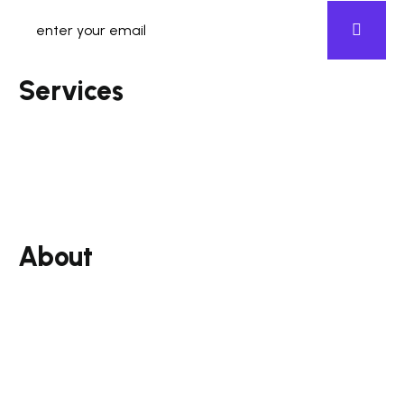
Services
Email Marketing
Seo
Business Strategy
Free Ebook
About
Our Story
Benefits
Team
Careers